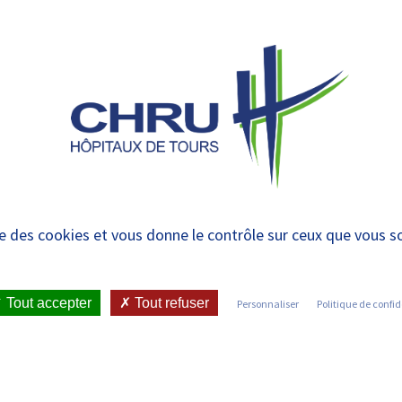
 et urgences
 ET RENDRE
LE CHRU ET SES
ÉTUDIER / SE
N
 PATIENT
PARTENAIRES
FORMER
RE
rapie Cellulaire (HT
ise des cookies et vous donne le contrôle sur ceux que vous s
 (UPSI)
Tout accepter
Tout refuser
Personnaliser
Politique de confid
IENT
•
JOINDRE LE CHRU
•
LISTE DES SERVICES
•
PROTÉGÉE DE SOINS INTENSIFS (UPSI)