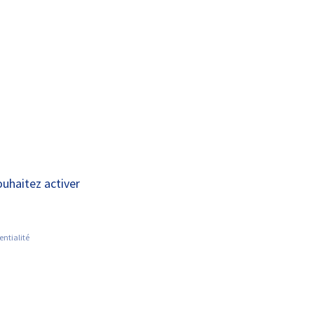
A+
A-
OUS
RECHERCHE ET
ACTUALITÉS
JOINDRE
INNOVATION
C) – Unité Protégée
ouhaitez activer
entialité