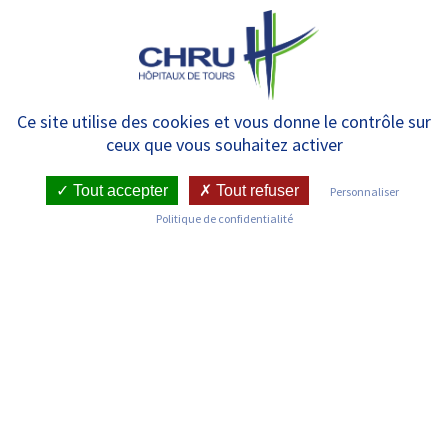
Panneau de gestion des cookies
MENU
Équipe Mobile Liaison
Ce site utilise des cookies et vous donne le contrôle sur
ceux que vous souhaitez activer
Accompagnement (EMLA)
Tout accepter
Tout refuser
Personnaliser
Politique de confidentialité
RETOUR SUR LES SERVICES
Infos pratiques