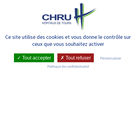
Panneau de gestion des cookies
MENU
Equipe Mobile de Soins
Ce site utilise des cookies et vous donne le contrôle sur
ceux que vous souhaitez activer
Palliatifs 37 (EMSP 37)
Tout accepter
Tout refuser
Personnaliser
Politique de confidentialité
RETOUR SUR LES SERVICES
Infos pratiques