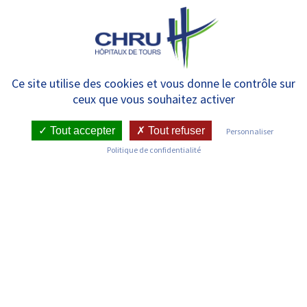
Panneau de gestion des cookies
MENU
Equipe de Prévention du
Ce site utilise des cookies et vous donne le contrôle sur
ceux que vous souhaitez activer
Risque Infectieux (EPRI)
Tout accepter
Tout refuser
Personnaliser
Politique de confidentialité
RETOUR SUR LES SERVICES
Infos pratiques