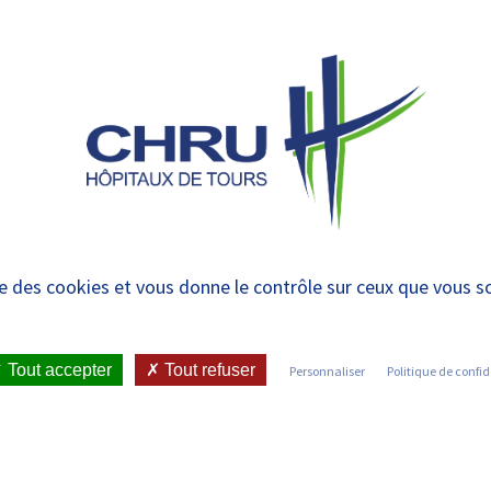
 et urgences
 ET RENDRE
LE CHRU ET SES
ÉTUDIER / SE
N
 PATIENT
PARTENAIRES
FORMER
RE
 pour les Intervenan
ise des cookies et vous donne le contrôle sur ceux que vous s
ces Sexuelles – CRIA
Tout accepter
Tout refuser
Personnaliser
Politique de confid
IENT
•
JOINDRE LE CHRU
•
LISTE DES SERVICES
•
DES AUTEURS DE VIOLENCES SEXUELLES – CRIAVS