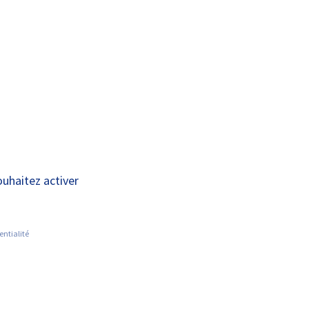
A+
A-
OUS
RECHERCHE ET
ACTUALITÉS
JOINDRE
INNOVATION
ts auprès des
ouhaitez activer
VS
entialité