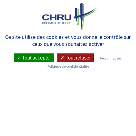
Panneau de gestion des cookies
MENU
Consultations Externes
Ce site utilise des cookies et vous donne le contrôle sur
ceux que vous souhaitez activer
d’Anesthésie – Bretonneau
Tout accepter
Tout refuser
Personnaliser
Politique de confidentialité
RETOUR SUR LES SERVICES
Infos pratiques