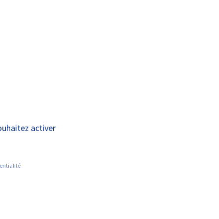
A+
A-
OUS
RECHERCHE ET
ACTUALITÉS
JOINDRE
INNOVATION
– Médecine
ouhaitez activer
entialité