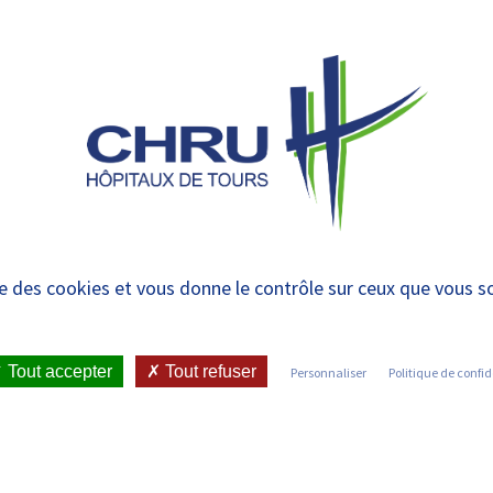
 et urgences
 ET RENDRE
LE CHRU ET SES
ÉTUDIER / SE
N
 PATIENT
PARTENAIRES
FORMER
RE
ernes – Bretonneau 
ise des cookies et vous donne le contrôle sur ceux que vous s
ecine Interne
Tout accepter
Tout refuser
Personnaliser
Politique de confid
IENT
•
JOINDRE LE CHRU
•
LISTE DES SERVICES
•
INFECTIEUSE – MÉDECINE INTERNE