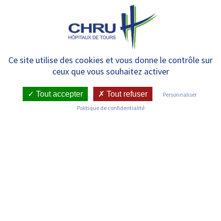
Panneau de gestion des cookies
MENU
Consultation du Centre
Ce site utilise des cookies et vous donne le contrôle sur
ceux que vous souhaitez activer
Régional de Pathologies
Professionnelles et
Tout accepter
Tout refuser
Personnaliser
Politique de confidentialité
Environnementales
RETOUR SUR LES SERVICES