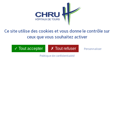
Panneau de gestion des cookies
MENU
Comité qualité – Biologie
Ce site utilise des cookies et vous donne le contrôle sur
ceux que vous souhaitez activer
médicale
Tout accepter
Tout refuser
Personnaliser
Politique de confidentialité
RETOUR SUR LES SERVICES
Infos pratiques