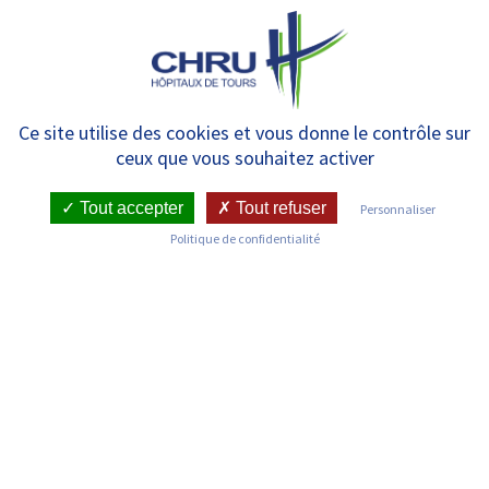
Panneau de gestion des cookies
MENU
Chirurgie Thoracique –
Ce site utilise des cookies et vous donne le contrôle sur
ceux que vous souhaitez activer
Trousseau
Tout accepter
Tout refuser
Personnaliser
Politique de confidentialité
RETOUR SUR LES SERVICES
Infos pratiques