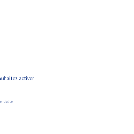
A+
A-
OUS
RECHERCHE ET
ACTUALITÉS
JOINDRE
INNOVATION
que 1
ouhaitez activer
entialité