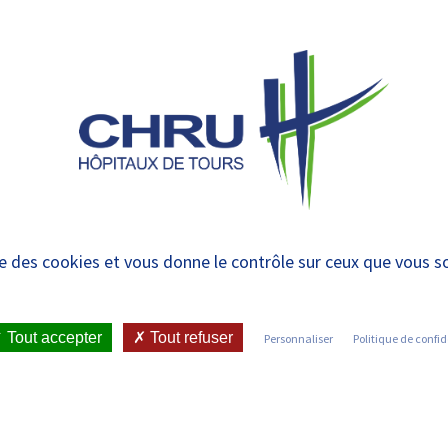
 et urgences
 ET RENDRE
LE CHRU ET SES
ÉTUDIER / SE
N
 PATIENT
PARTENAIRES
FORMER
RE
dique et traumatologi
ise des cookies et vous donne le contrôle sur ceux que vous s
IENT
•
JOINDRE LE CHRU
•
LISTE DES SERVICES
•
Tout accepter
Tout refuser
Personnaliser
Politique de confid