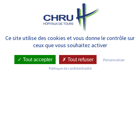
Panneau de gestion des cookies
MENU
Chirurgie cardiaque pédiatrique
Ce site utilise des cookies et vous donne le contrôle sur
ceux que vous souhaitez activer
(dépendant du pôle Coeur-
Thorax-Vaisseaux)
Tout accepter
Tout refuser
Personnaliser
Politique de confidentialité
RETOUR SUR LES SERVICES
Infos pratiques