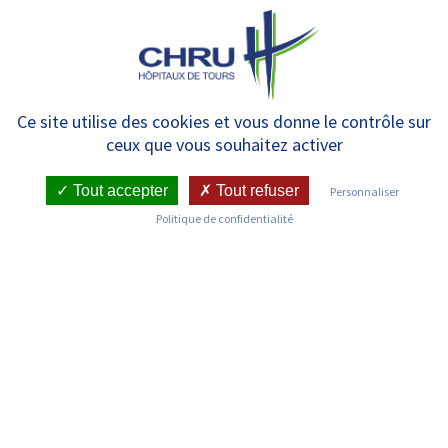
Panneau de gestion des cookies
MENU
Centre Ressources Autisme
Ce site utilise des cookies et vous donne le contrôle sur
ceux que vous souhaitez activer
(CRA)
Tout accepter
Tout refuser
Personnaliser
Politique de confidentialité
RETOUR SUR LES SERVICES
Infos pratiques