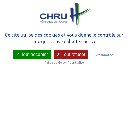
Panneau de gestion des cookies
MENU
Centre Régional en
Ce site utilise des cookies et vous donne le contrôle sur
ceux que vous souhaitez activer
Antibiothérapie (CRAtb)
Centre-Val de Loire
Tout accepter
Tout refuser
Personnaliser
Politique de confidentialité
RETOUR SUR LES SERVICES
Infos pratiques