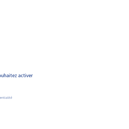
A+
A-
OUS
RECHERCHE ET
ACTUALITÉS
JOINDRE
INNOVATION
an de Chinon (CMP
ouhaitez activer
entialité