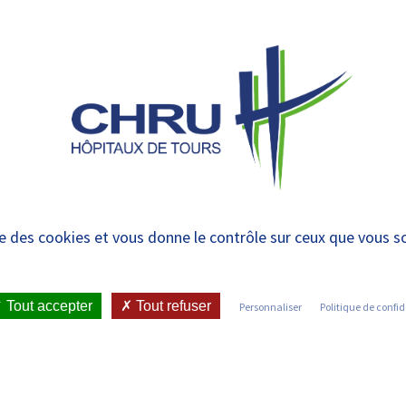
 et urgences
 ET RENDRE
LE CHRU ET SES
ÉTUDIER / SE
N
 PATIENT
PARTENAIRES
FORMER
RE
ychologique Saint Je
ise des cookies et vous donne le contrôle sur ceux que vous s
)
Tout accepter
Tout refuser
Personnaliser
Politique de confid
IENT
•
JOINDRE LE CHRU
•
LISTE DES SERVICES
•
N (CMP CENTRE SAINT JEAN)