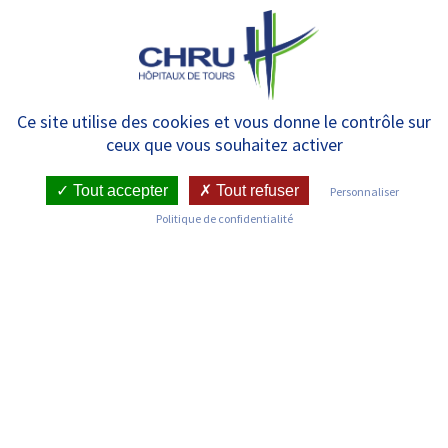
Panneau de gestion des cookies
MENU
Centre d’appui et de prévention
Ce site utilise des cookies et vous donne le contrôle sur
ceux que vous souhaitez activer
des Infections Associées aux
Soins – CPIAS
Tout accepter
Tout refuser
Personnaliser
Politique de confidentialité
RETOUR SUR LES SERVICES
Infos pratiques