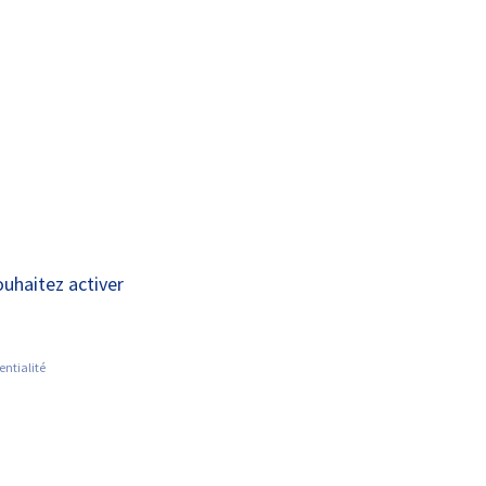
A+
A-
OUS
RECHERCHE ET
ACTUALITÉS
JOINDRE
INNOVATION
isation semaine –
ouhaitez activer
entialité