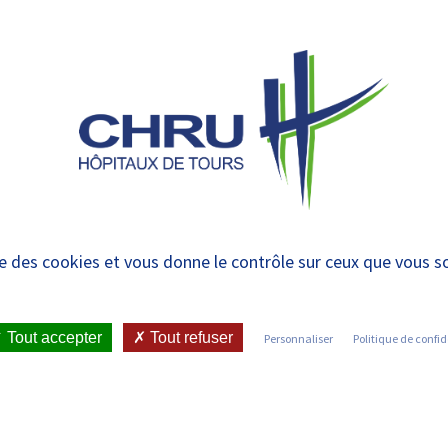
 et urgences
 ET RENDRE
LE CHRU ET SES
ÉTUDIER / SE
N
 PATIENT
PARTENAIRES
FORMER
RE
iethérapie : Hospital
ise des cookies et vous donne le contrôle sur ceux que vous s
omplète
Tout accepter
Tout refuser
Personnaliser
Politique de confid
IENT
•
JOINDRE LE CHRU
•
LISTE DES SERVICES
•
EMAINE – HOSPITALISATION COMPLÈTE