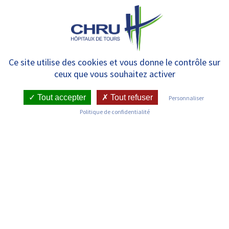
Panneau de gestion des cookies
MENU
Liste des médecins
Ce site utilise des cookies et vous donne le contrôle sur
ceux que vous souhaitez activer
Tout accepter
Tout refuser
Personnaliser
Politique de confidentialité
Découvrez les médecins du Centre Hospitalier Régional et
Universitaire de Tours
Filtrer les médecins par service