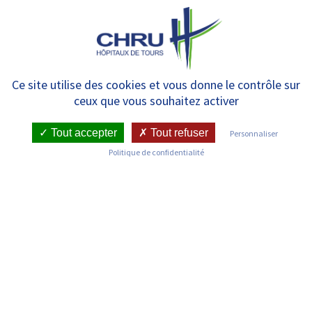
Panneau de gestion des cookies
MENU
Demande de rendez-vous pour
Ce site utilise des cookies et vous donne le contrôle sur
ceux que vous souhaitez activer
les consultations externes de
Phoniatrie – bilan d’apnées du
Tout accepter
Tout refuser
Personnaliser
Politique de confidentialité
sommeil/ronflement :
polygraphie ventilatoire