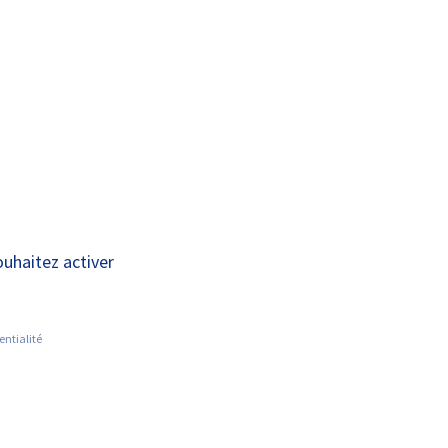
A+
A-
OUS
RECHERCHE ET
ACTUALITÉS
JOINDRE
INNOVATION
ultations externes
ouhaitez activer
entialité