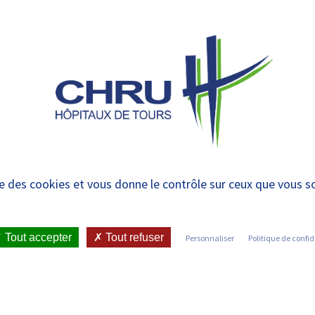
 et urgences
 ET RENDRE
LE CHRU ET SES
ÉTUDIER / SE
N
 PATIENT
PARTENAIRES
FORMER
RE
-vous pour les cons
ise des cookies et vous donne le contrôle sur ceux que vous s
 douleur pédiatrique
Tout accepter
Tout refuser
Personnaliser
Politique de confid
IENT
•
JOINDRE LE CHRU
•
Z-VOUS
•
EXTERNES DE MÉDECINE DE LA DOULEUR PÉDIATRIQUE