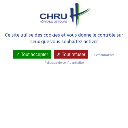
Panneau de gestion des cookies
MENU
Tours en selle – stationnement
Ce site utilise des cookies et vous donne le contrôle sur
ceux que vous souhaitez activer
et circulation réglementés
Tout accepter
Tout refuser
Personnaliser
Politique de confidentialité
RETOUR SUR LES ACTUALITÉS