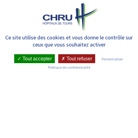
Panneau de gestion des cookies
MENU
[Semaine européenne du
Ce site utilise des cookies et vous donne le contrôle sur
ceux que vous souhaitez activer
développement durable]
Tout accepter
Tout refuser
Personnaliser
Politique de confidentialité
RETOUR SUR LES ACTUALITÉS