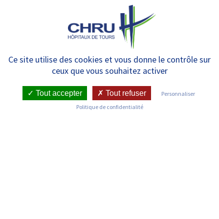
Panneau de gestion des cookies
MENU
[Recherche] – Inserm // Grippe
Ce site utilise des cookies et vous donne le contrôle sur
ceux que vous souhaitez activer
: nouvelle piste pour développer
des traitements innovants
Tout accepter
Tout refuser
Personnaliser
Politique de confidentialité
RETOUR SUR LES ACTUALITÉS