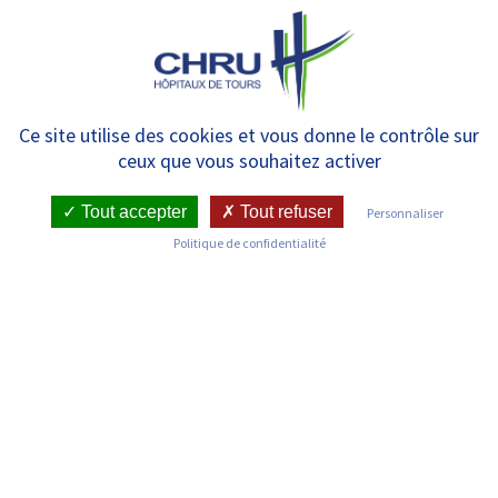
Panneau de gestion des cookies
MENU
[RECHERCHE DE
Ce site utilise des cookies et vous donne le contrôle sur
ceux que vous souhaitez activer
VOLONTAIRES] Le CHRU de
Tours au cœur d’une innovation
Tout accepter
Tout refuser
Personnaliser
Politique de confidentialité
thérapeutique contre les
infections respiratoires
RETOUR SUR LES ACTUALITÉS