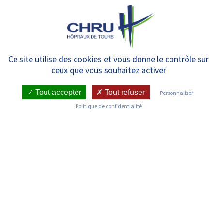
Panneau de gestion des cookies
MENU
Recherche au CHRU : le projet
Ce site utilise des cookies et vous donne le contrôle sur
ceux que vous souhaitez activer
ODH 2.0 porté par HUGO,
lauréat d’un appel d’offres sur la
Tout accepter
Tout refuser
Personnaliser
Politique de confidentialité
constitution des entrepôts de
données de santé clinique
RETOUR SUR LES ACTUALITÉS