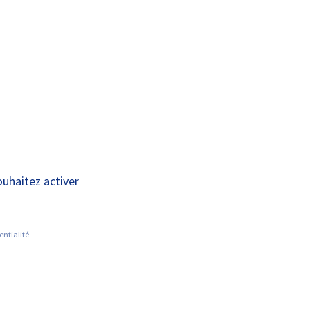
A+
A-
OUS
RECHERCHE ET
ACTUALITÉS
JOINDRE
INNOVATION
OTOBRAIN sur
ouhaitez activer
épression
entialité