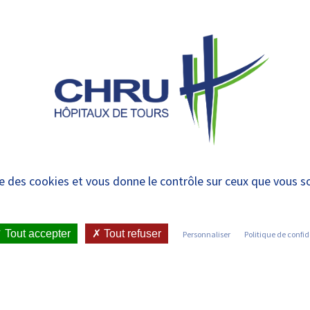
 et urgences
 ET RENDRE
LE CHRU ET SES
ÉTUDIER / SE
N
 PATIENT
PARTENAIRES
FORMER
RE
étude tourangelle PR
ise des cookies et vous donne le contrôle sur ceux que vous s
xyde d’azote dans la d
personne âgée
Tout accepter
Tout refuser
Personnaliser
Politique de confid
•