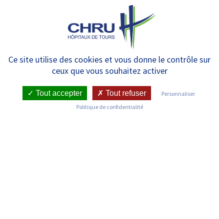
Panneau de gestion des cookies
MENU
Projet d’Etablissement du
Ce site utilise des cookies et vous donne le contrôle sur
ceux que vous souhaitez activer
CHRU : à vous la parole ! Du
13/12 au 26/01, faites-nous part
Tout accepter
Tout refuser
Personnaliser
Politique de confidentialité
de vos idées
RETOUR SUR LES ACTUALITÉS