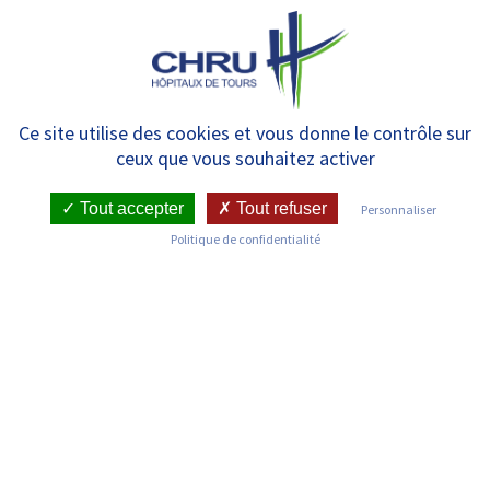
Panneau de gestion des cookies
MENU
Pad’Âge 37 : une expertise
Ce site utilise des cookies et vous donne le contrôle sur
ceux que vous souhaitez activer
gériatrique téléphonique 7j/7
et une aide à l’admission
Tout accepter
Tout refuser
Personnaliser
Politique de confidentialité
directe des personnes âgées
RETOUR SUR LES ACTUALITÉS