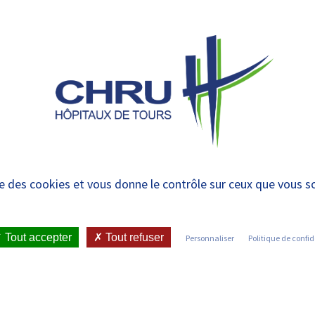
 et urgences
 ET RENDRE
LE CHRU ET SES
ÉTUDIER / SE
N
 PATIENT
PARTENAIRES
FORMER
RE
le souhaitent peuvent 
ise des cookies et vous donne le contrôle sur ceux que vous s
ID
Tout accepter
Tout refuser
Personnaliser
Politique de confid
•
ER À L’ÉTUDE HARDCOVID