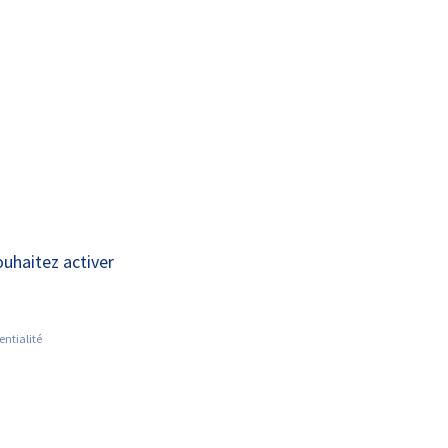
A+
A-
OUS
RECHERCHE ET
ACTUALITÉS
JOINDRE
INNOVATION
participer à
ouhaitez activer
entialité