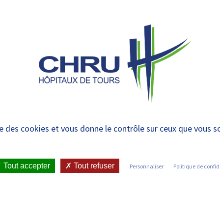
 et urgences
 ET RENDRE
LE CHRU ET SES
ÉTUDIER / SE
N
 PATIENT
PARTENAIRES
FORMER
RE
U ouvrent leurs porte
ise des cookies et vous donne le contrôle sur ceux que vous s
vier
Tout accepter
Tout refuser
Personnaliser
Politique de confid
•
EMENT) LES 27, 28 & 29 JANVIER