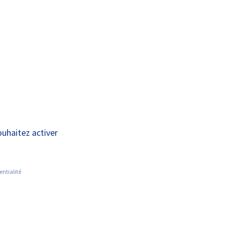
A+
A-
OUS
RECHERCHE ET
ACTUALITÉS
JOINDRE
INNOVATION
s (virtuellement)
ouhaitez activer
entialité