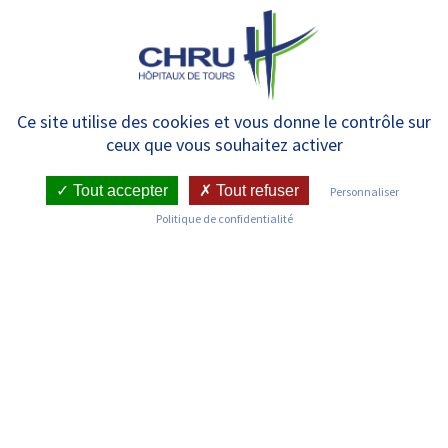
Panneau de gestion des cookies
MENU
Le site Internet du Plan
Ce site utilise des cookies et vous donne le contrôle sur
ceux que vous souhaitez activer
antichute Centre-Val de Loire
souffle sa première bougie !
Tout accepter
Tout refuser
Personnaliser
Politique de confidentialité
RETOUR SUR LES ACTUALITÉS