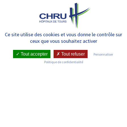
Panneau de gestion des cookies
MENU
Le projet MORDICUS lauréat de
Ce site utilise des cookies et vous donne le contrôle sur
ceux que vous souhaitez activer
l’appel à projets MESSIDORE
2025
Tout accepter
Tout refuser
Personnaliser
Politique de confidentialité
RETOUR SUR LES ACTUALITÉS