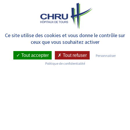
Panneau de gestion des cookies
MENU
Le CHRU de Tours publie le
Ce site utilise des cookies et vous donne le contrôle sur
ceux que vous souhaitez activer
numéro de l’hiver 2023 de son
magazine
Tout accepter
Tout refuser
Personnaliser
Politique de confidentialité
RETOUR SUR LES ACTUALITÉS