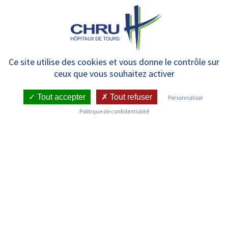
Panneau de gestion des cookies
MENU
Le 9 juin, un stand à
Ce site utilise des cookies et vous donne le contrôle sur
ceux que vous souhaitez activer
Bretonneau pour tout savoir sur
le cancer du rein
Tout accepter
Tout refuser
Personnaliser
Politique de confidentialité
RETOUR SUR LES ACTUALITÉS