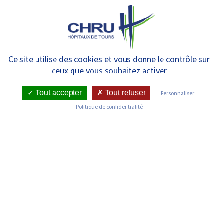
Panneau de gestion des cookies
MENU
Le 25 juin, dernier Jeudi de la
Ce site utilise des cookies et vous donne le contrôle sur
ceux que vous souhaitez activer
santé de la saison consacré à la
migraine – ANNULÉ
Tout accepter
Tout refuser
Personnaliser
Politique de confidentialité
RETOUR SUR LES ACTUALITÉS