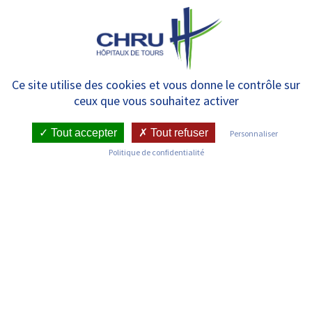
Panneau de gestion des cookies
MENU
Le 18 novembre, et si on parlait…
Ce site utilise des cookies et vous donne le contrôle sur
ceux que vous souhaitez activer
du don d’organes
Tout accepter
Tout refuser
Personnaliser
Politique de confidentialité
RETOUR SUR LES ACTUALITÉS