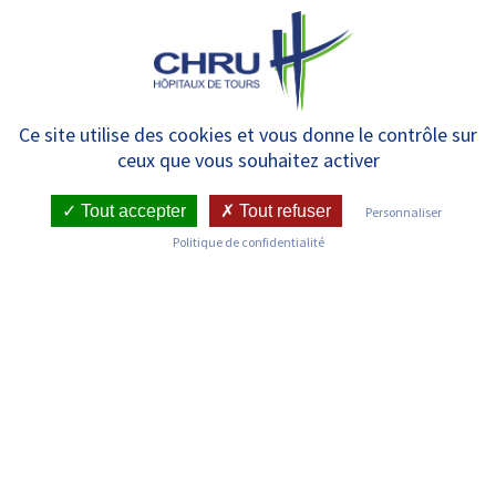
Panneau de gestion des cookies
MENU
La recherche avance !
Ce site utilise des cookies et vous donne le contrôle sur
ceux que vous souhaitez activer
Tout accepter
Tout refuser
Personnaliser
RETOUR SUR LES ACTUALITÉS
Politique de confidentialité
LE 11/06/2020
RECHERCHE ET INNOVATION