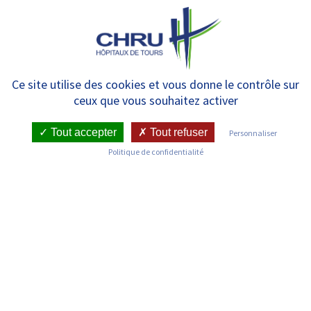
Panneau de gestion des cookies
MENU
Journée régionale de la
Ce site utilise des cookies et vous donne le contrôle sur
ceux que vous souhaitez activer
recherche paramédicale >
demandez le programme et
Tout accepter
Tout refuser
Personnaliser
Politique de confidentialité
inscrivez-vous !
RETOUR SUR LES ACTUALITÉS