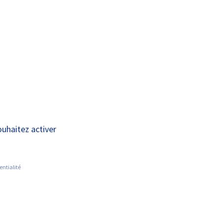
A+
A-
OUS
RECHERCHE ET
ACTUALITÉS
JOINDRE
INNOVATION
/10, des stands
ouhaitez activer
entialité