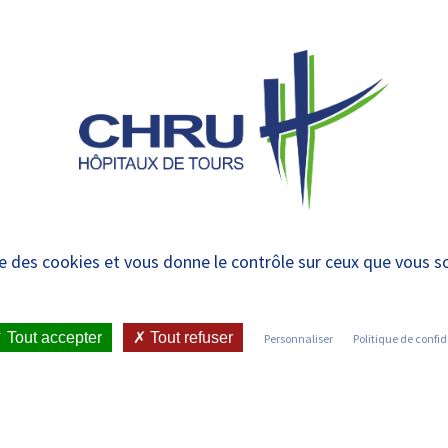
 et urgences
 ET RENDRE
LE CHRU ET SES
ÉTUDIER / SE
N
 PATIENT
PARTENAIRES
FORMER
RE
e l’AVC : Vendredi 14
ise des cookies et vous donne le contrôle sur ceux que vous s
 Tours
Tout accepter
Tout refuser
Personnaliser
Politique de confid
•
TANDS D’INFOS EN GARE DE TOURS