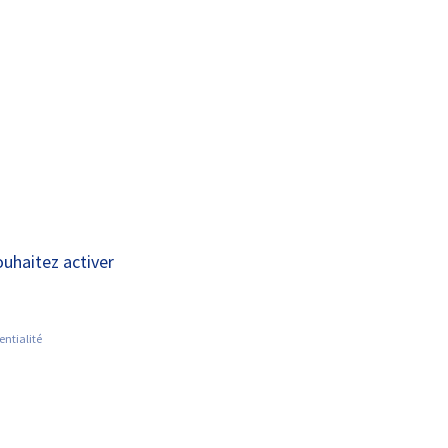
A+
A-
OUS
RECHERCHE ET
ACTUALITÉS
JOINDRE
INNOVATION
e de
ouhaitez activer
entialité