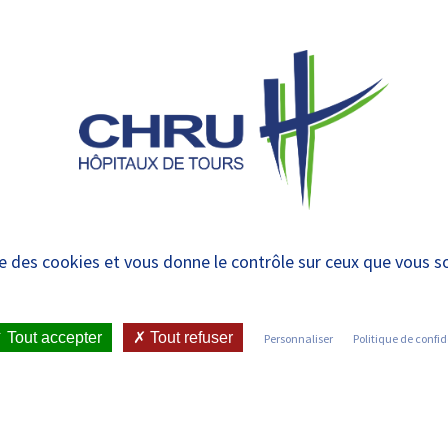
 et urgences
 ET RENDRE
LE CHRU ET SES
ÉTUDIER / SE
N
 PATIENT
PARTENAIRES
FORMER
RE
: la nouvelle campagn
ise des cookies et vous donne le contrôle sur ceux que vous s
u CHRU de Tours
Tout accepter
Tout refuser
Personnaliser
Politique de confid
•
MUNICATION DU CHRU DE TOURS