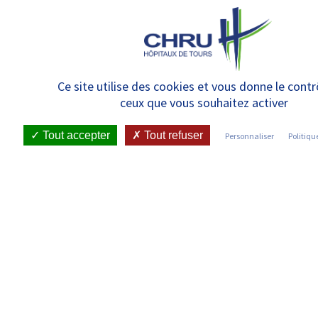
Panneau de gestion des cookies
#Jaichoisilechru : découvrez le
Ce site utilise des cookies et vous donne le contr
ceux que vous souhaitez activer
métier de Médecin
Tout accepter
Tout refuser
Personnaliser
Politiqu
RETOUR SUR LES ACTUALITÉS