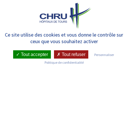
Panneau de gestion des cookies
MENU
DU 31 MARS AU 2 AVRIL, PLACE
Ce site utilise des cookies et vous donne le contrôle sur
ceux que vous souhaitez activer
AUX JOURNEES
TOURANGELLES DE LA
Tout accepter
Tout refuser
Personnaliser
Politique de confidentialité
PREVENTION
RETOUR SUR LES ACTUALITÉS