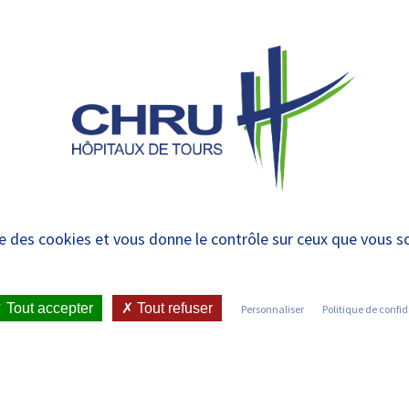
 et urgences
 ET RENDRE
LE CHRU ET SES
ÉTUDIER / SE
N
 PATIENT
PARTENAIRES
FORMER
RE
 1ère Semaine de l’Edu
ise des cookies et vous donne le contrôle sur ceux que vous s
Patient (ETP)
Tout accepter
Tout refuser
Personnaliser
Politique de confid
•
ÉRAPEUTIQUE DU PATIENT (ETP)