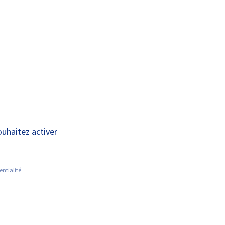
A+
A-
OUS
RECHERCHE ET
ACTUALITÉS
JOINDRE
INNOVATION
cation
ouhaitez activer
entialité