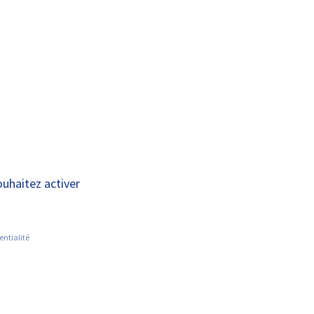
A+
A-
OUS
RECHERCHE ET
ACTUALITÉS
JOINDRE
INNOVATION
t 2024-2028
ouhaitez activer
entialité