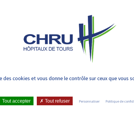
 et urgences
 ET RENDRE
LE CHRU ET SES
ÉTUDIER / SE
N
 PATIENT
PARTENAIRES
FORMER
RE
rojet d’Établissemen
ise des cookies et vous donne le contrôle sur ceux que vous s
•
CHRU DE TOURS : PROJET D’ÉTABLISSEMENT 2024-2028
Tout accepter
Tout refuser
Personnaliser
Politique de confid