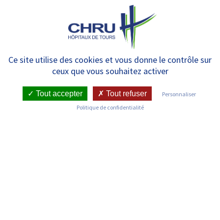
Panneau de gestion des cookies
MENU
27 NOVEMBRE 2025,
Ce site utilise des cookies et vous donne le contrôle sur
ceux que vous souhaitez activer
INSCRIVEZ-VOUS A LA
JOURNEE PROFESSIONNELLE
Tout accepter
Tout refuser
Personnaliser
Politique de confidentialité
SUR LA PRISE EN CHARGE DES
VICTIMES DE VIOLENCES
RETOUR SUR LES ACTUALITÉS