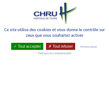
Panneau de gestion des cookies
MENU
Enquête de santé grand public
Ce site utilise des cookies et vous donne le contrôle sur
ceux que vous souhaitez activer
– CLS Tours Métropole Val de
Loire
Tout accepter
Tout refuser
Personnaliser
Politique de confidentialité