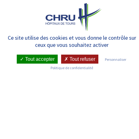
Panneau de gestion des cookies
MENU
Demande de rendez-vous de
Ce site utilise des cookies et vous donne le contrôle sur
ceux que vous souhaitez activer
consultations externes de
Chirurgie pédiatrique viscérale,
Tout accepter
Tout refuser
Personnaliser
Politique de confidentialité
urologique, plastique et brûlés
IDENTITÉ DU PATIENT