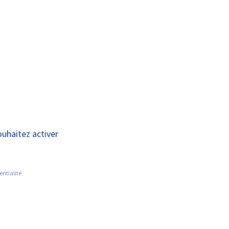
A+
A-
OUS
RECHERCHE ET
ACTUALITÉS
JOINDRE
INNOVATION
ouhaitez activer
entialité