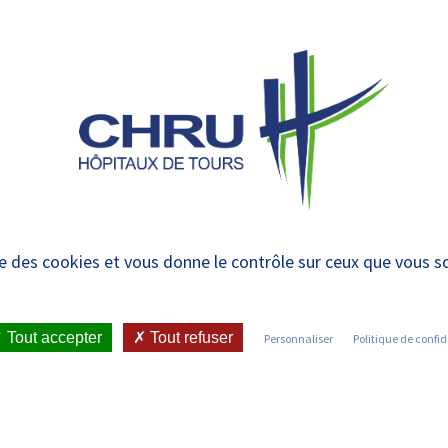
 et urgences
 ET RENDRE
LE CHRU ET SES
ÉTUDIER / SE
N
 PATIENT
PARTENAIRES
FORMER
RE
sionnel médical
ise des cookies et vous donne le contrôle sur ceux que vous s
S ?
•
NOTRE IDENTITÉ
•
I-ON VOUS RECRUTE
•
Tout accepter
Tout refuser
Personnaliser
Politique de confid