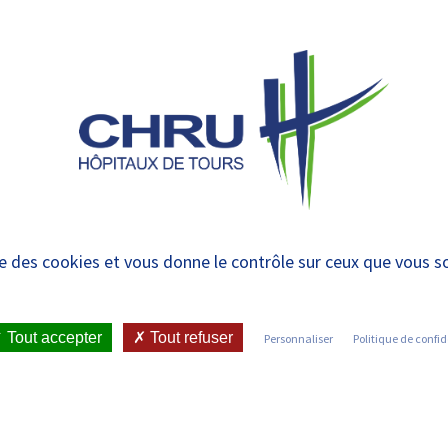
 et urgences
 ET RENDRE
LE CHRU ET SES
ÉTUDIER / SE
N
 PATIENT
PARTENAIRES
FORMER
RE
le
ise des cookies et vous donne le contrôle sur ceux que vous s
S ?
•
NOTRE IDENTITÉ
•
II-ON VOUS ACCUEILLE
Tout accepter
Tout refuser
Personnaliser
Politique de confid