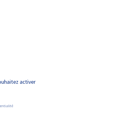
A+
A-
OUS
RECHERCHE ET
ACTUALITÉS
JOINDRE
INNOVATION
ouhaitez activer
entialité
Nous rejoindre