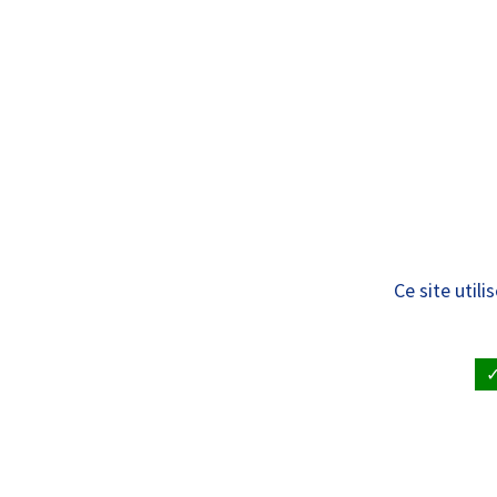
Panneau de gestion des cookies
Standard
ÊTRE SOIGNÉ
VISITE À UN
II-On vous accueil
Ce site util
ACCUEIL
•
NOUS REJOINDRE
•
QUI SOMMES-NOU