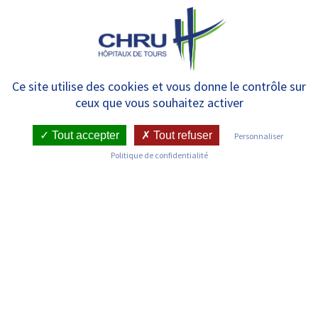
Panneau de gestion des cookies
MENU
Contrats d’été
Ce site utilise des cookies et vous donne le contrôle sur
ceux que vous souhaitez activer
Tout accepter
Tout refuser
Personnaliser
Politique de confidentialité
Nous sommes ravis d’annoncer le
lancement de notre programme
estival d’opportunités de jobs d’été
au sein du Centre Hospitalier
Régional Universitaire de Tours
(CHRU). Notre objectif : offrir des